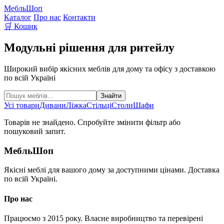
Мебль
Шоп
Каталог
Про нас
Контакти
🛒 Кошик
Модульні рішення для ритейлу
Широкий вибір якісних меблів для дому та офісу з доставкою
по всій Україні
Знайти
Усі товари
Дивани
Ліжка
Стільці
Столи
Шафи
Товарів не знайдено. Спробуйте змінити фільтр або
пошуковий запит.
Мебль
Шоп
Якісні меблі для вашого дому за доступними цінами. Доставка
по всій Україні.
Про нас
Працюємо з 2015 року. Власне виробництво та перевірені